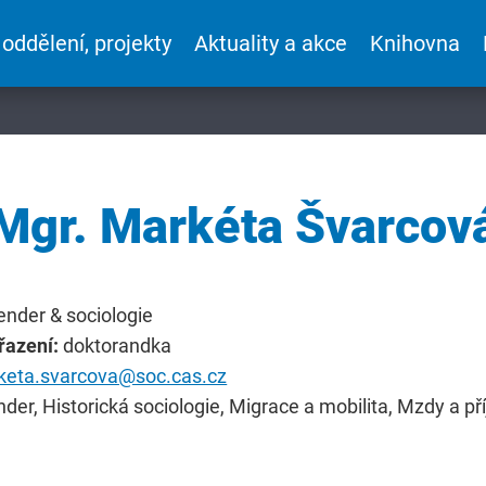
 oddělení, projekty
Aktuality a akce
Knihovna
Mgr. Markéta Švarcov
ender & sociologie
řazení:
doktorandka
keta.svarcova@soc.cas.cz
der, Historická sociologie, Migrace a mobilita, Mzdy a pří