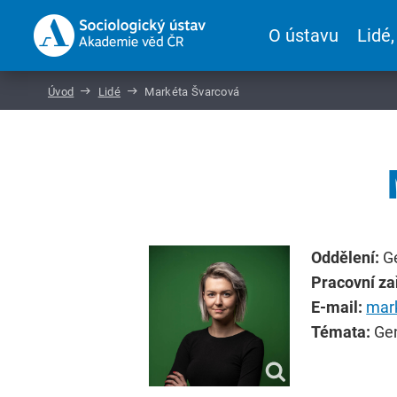
O ústavu
Lidé,
Úvod
Lidé
Markéta Švarcová
Oddělení:
G
Pracovní za
E-mail:
mar
Témata:
Gen