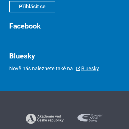
Facebook
Bluesky
Nově nás naleznete také na
Bluesky
.