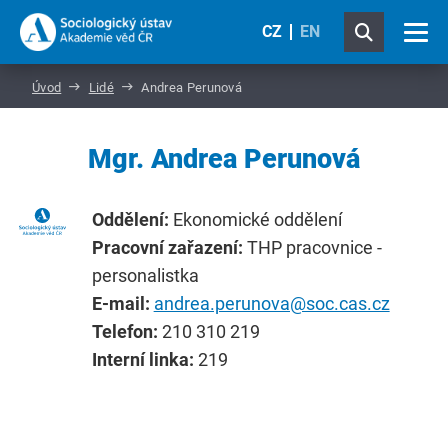
CZ
EN
Úvod
Lidé
Andrea Perunová
Mgr. Andrea Perunová
Oddělení:
Ekonomické oddělení
Pracovní zařazení:
THP pracovnice -
personalistka
E-mail:
andrea.perunova@soc.cas.cz
Telefon:
210 310 219
Interní linka:
219