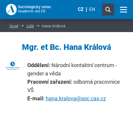
CZ
EN
Úvod
Lidé
Hana Králová
Mgr. et Bc. Hana Králová
Oddělení:
Národní kontaktní centrum -
gender a věda
Pracovní zařazení:
odborná pracovnice
VŠ
E-mail:
hana.kralova@soc.cas.cz