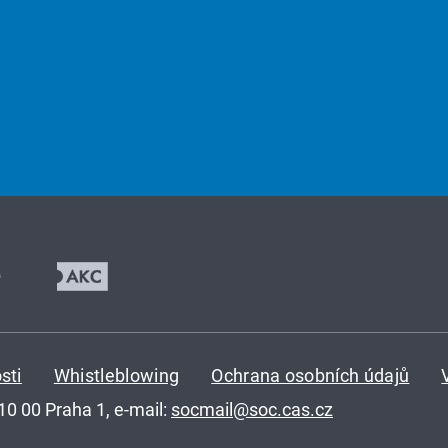
sti
Whistleblowing
Ochrana osobních údajů
110 00 Praha 1, e-mail:
socmail@soc.cas.cz