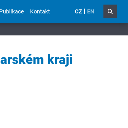
Publikace
Kontakt
CZ
EN
varském kraji