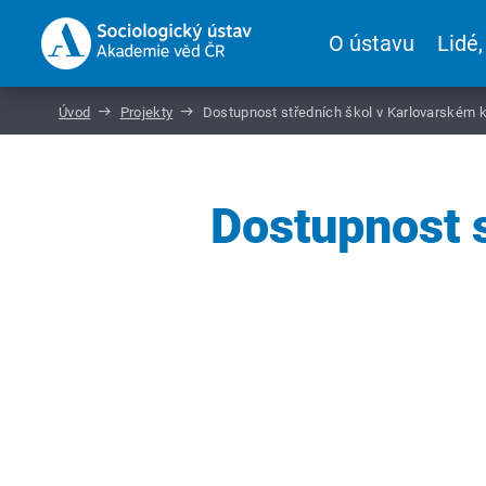
O ústavu
Lidé,
Úvod
Projekty
Dostupnost středních škol v Karlovarském 
Dostupnost s