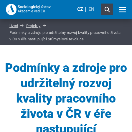
CZ
EN
Úvod
Projekty
Podmínky a zdroje pro udržitelný rozvoj kvality pracovního života
v ČR v éře nastupující průmyslové revoluce
Podmínky a zdroje pro
udržitelný rozvoj
kvality pracovního
života v ČR v éře
nastupující