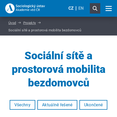
CZ
EN
Úvod
Projekty
Sociální sítě a prostorová mobilita bezdomovců
Sociální sítě a
prostorová mobilita
bezdomovců
Všechny
Aktuálně řešené
Ukončené