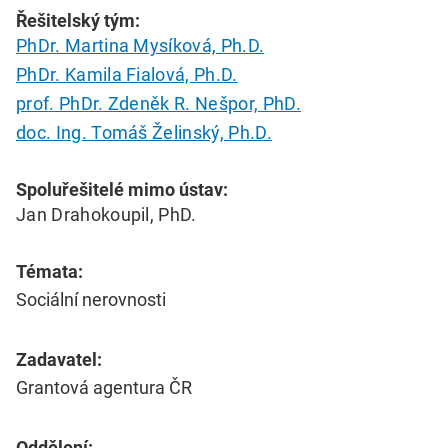
Řešitelský tým:
PhDr. Martina Mysíková, Ph.D.
PhDr. Kamila Fialová, Ph.D.
prof. PhDr. Zdeněk R. Nešpor, PhD.
doc. Ing. Tomáš Želinský, Ph.D.
Spoluřešitelé mimo ústav:
Jan Drahokoupil, PhD.
Témata:
Sociální nerovnosti
Zadavatel:
Grantová agentura ČR
Oddělení: