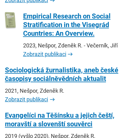
Zobrazit publikaci
Empirical Research on Social
Stratification in the Visegrád
Countries: An Overview.
2023, Nešpor, Zdeněk R. - Večerník, Jiří
Zobrazit publikaci
Sociologická žurnalistika, aneb české
časopisy sociálněvědních aktualit
2021, Nešpor, Zdeněk R.
Zobrazit publikaci
Evangelíci na Těšínsku a jejich čeští,
moravští a slovenští souvěrci
2019 (vyšlo 2020), Nešpor, Zdeněk R.