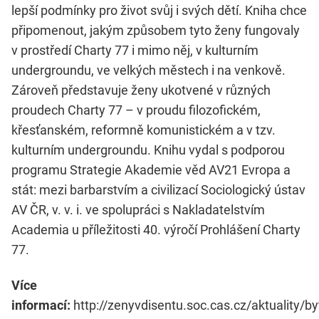
lepší podmínky pro život svůj i svých dětí. Kniha chce
připomenout, jakým způsobem tyto ženy fungovaly
v prostředí Charty 77 i mimo něj, v kulturním
undergroundu, ve velkých městech i na venkově.
Zároveň představuje ženy ukotvené v různých
proudech Charty 77 – v proudu filozofickém,
křesťanském, reformně komunistickém a v tzv.
kulturním undergroundu. Knihu vydal s podporou
programu Strategie Akademie věd AV21 Evropa a
stát: mezi barbarstvím a civilizací Sociologický ústav
AV ČR, v. v. i. ve spolupráci s Nakladatelstvím
Academia u příležitosti 40. výročí Prohlášení Charty
77.
Více
informací:
http://zenyvdisentu.soc.cas.cz/aktuality/by