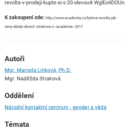
revolta-v-prodeji-kupte-si-s-20-slevou#.WglEoIiDOUn
K zakoupení zde:
http://www.academia.cz/bytova-revolta-jak-
zeny-delaly-disent--strakova-n--academia--2017
Autoři
Mgr. Marcela Linková, Ph.D.
Mgr. Naděžda Straková
Oddělení
Národní kontaktní centrum - gender a věda
Témata