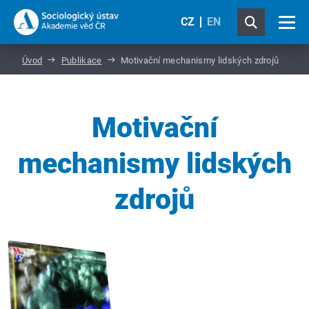
CZ
EN
Úvod
Publikace
Motivační mechanismy lidských zdrojů
Motivační
mechanismy lidských
zdrojů