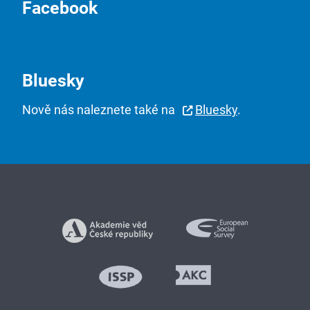
Facebook
Bluesky
Nově nás naleznete také na
Bluesky
.