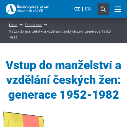
CZ
EN
Úvod
Publikace
Vstup do manželství a vzdělání českých žen: generace 1952-
1982
Vstup do manželství a
vzdělání českých žen:
generace 1952-1982