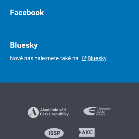
Facebook
Bluesky
Nově nás naleznete také na
Bluesky
.