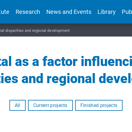
tute
Research
News and Events
Library
Pub
onal disparities and regional development
tal as a factor influenc
ties and regional dev
All
Current projects
Finished projects