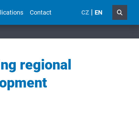
lications
Contact
CZ
EN
ing regional
elopment