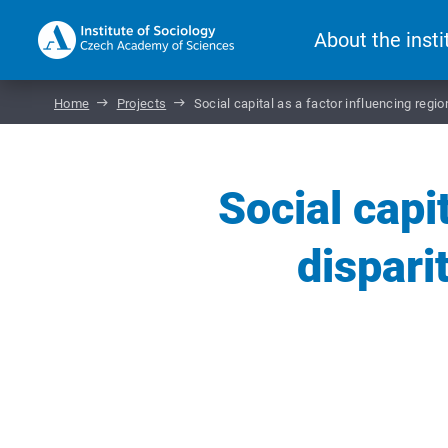
About the insti
Home
Projects
Social capital as a factor influencing regi
Social capi
dispari