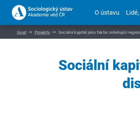
O ústavu
Lidé,
Úvod
Projekty
Sociální kapitál jako faktor ovlivňující region
Sociální kapi
di