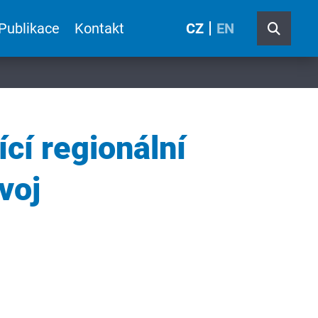
Publikace
Kontakt
CZ
EN
ící regionální
voj