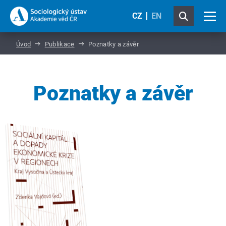
CZ
EN
Úvod
Publikace
Poznatky a závěr
Poznatky a závěr