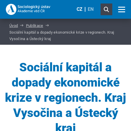
CZ
EN
Úvod
Publikace
Sociální kapitál a dopady ekonomické krize v regionech. Kraj
Vysočina a Ústecký kraj
Sociální kapitál a
dopady ekonomické
krize v regionech. Kraj
Vysočina a Ústecký
kraj