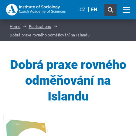
CZ
EN
Home
Publications
Dobrá praxe rovného odměňování na Islandu
Dobrá praxe rovného
odměňování na
Islandu