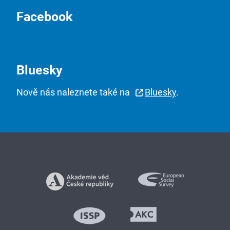
Facebook
Bluesky
Nově nás naleznete také na
Bluesky
.