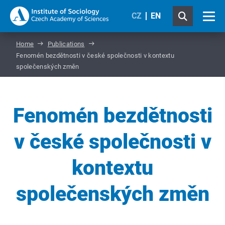
CZ
EN
Home
Publications
Fenomén bezdětnosti v české společnosti v kontextu
společenských změn
Fenomén bezdětnosti
v české společnosti v
kontextu
společenských změn