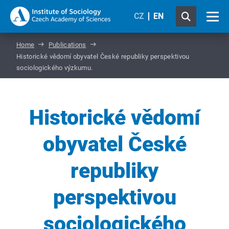
CZ
EN
Home
Publications
Historické vědomí obyvatel České republiky perspektivou
sociologického výzkumu.
Historické vědomí
obyvatel České
republiky
perspektivou
sociologického