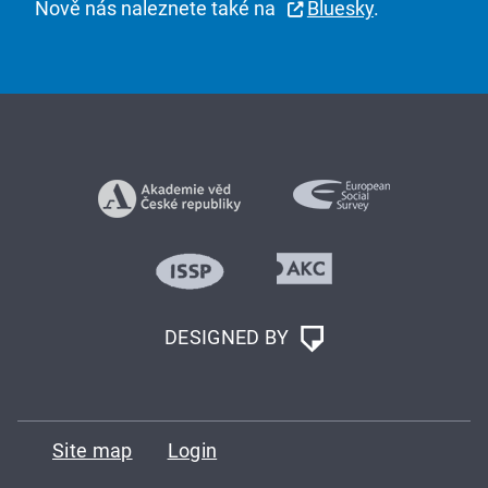
Nově nás naleznete také na
Bluesky
.
DESIGNED BY
Site map
Login