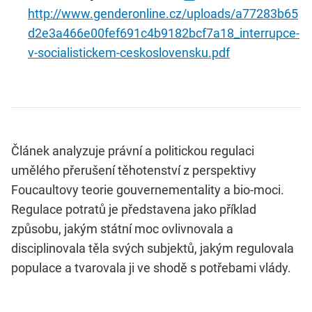
http://www.genderonline.cz/uploads/a77283b65
d2e3a466e00fef691c4b9182bcf7a18_interrupce-
v-socialistickem-ceskoslovensku.pdf
Článek analyzuje právní a politickou regulaci
umělého přerušení těhotenství z perspektivy
Foucaultovy teorie gouvernementality a bio-moci.
Regulace potratů je představena jako příklad
způsobu, jakým státní moc ovlivnovala a
disciplinovala těla svých subjektů, jakým regulovala
populace a tvarovala ji ve shodě s potřebami vlády.