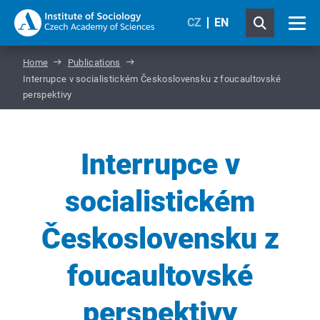
CZ
EN
Home
Publications
Interrupce v socialistickém Československu z foucaultovské
perspektivy
Interrupce v
socialistickém
Československu z
foucaultovské
perspektivy