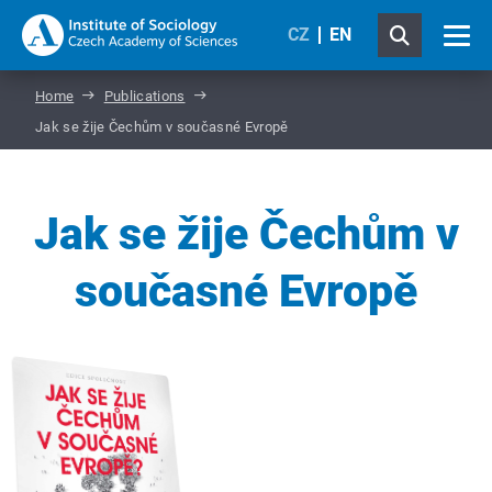
CZ
EN
Home
Publications
Jak se žije Čechům v současné Evropě
Jak se žije Čechům v
současné Evropě