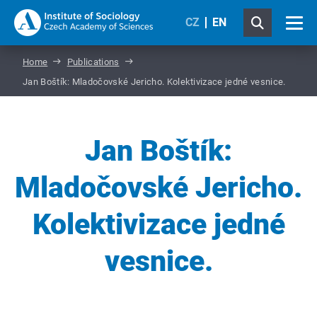
CZ
EN
Home
Publications
Jan Boštík: Mladočovské Jericho. Kolektivizace jedné vesnice.
Jan Boštík:
Mladočovské Jericho.
Kolektivizace jedné
vesnice.