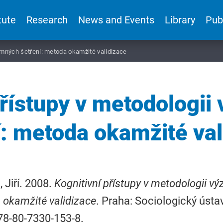
tute
Research
News and Events
Library
Pub
kumných šetření: metoda okamžité validizace
přístupy v metodologi
í: metoda okamžité val
, Jiří. 2008.
Kognitivní přístupy v metodologii v
okamžité validizace
. Praha: Sociologický ústav 
78-80-7330-153-8.