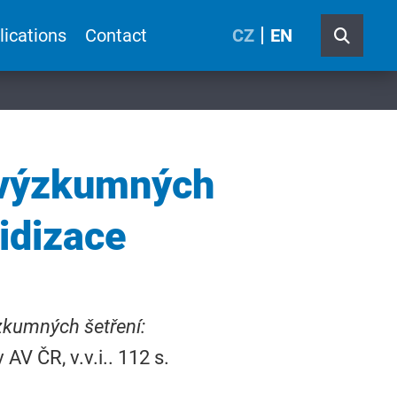
lications
Contact
CZ
EN
i výzkumných
idizace
ýzkumných šetření:
AV ČR, v.v.i.. 112 s.