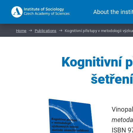
About the insti
Home
Publications
Kognitivní přístupy v metodologii výz
Kognitivní 
šetřen
Vinopal
metoda 
ISBN 9