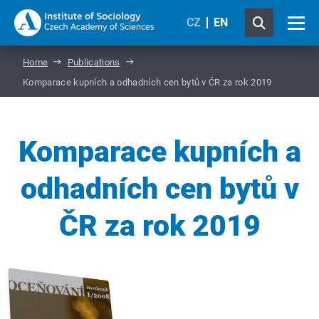
CZ
EN
Home
Publications
Komparace kupních a odhadních cen bytů v ČR za rok 2019
Komparace kupních a
odhadních cen bytů v
ČR za rok 2019