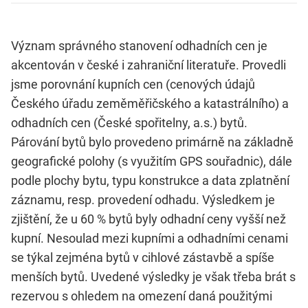
Význam správného stanovení odhadních cen je
akcentován v české i zahraniční literatuře. Provedli
jsme porovnání kupních cen (cenových údajů
Českého úřadu zeměměřičského a katastrálního) a
odhadních cen (České spořitelny, a.s.) bytů.
Párování bytů bylo provedeno primárně na základně
geografické polohy (s využitím GPS souřadnic), dále
podle plochy bytu, typu konstrukce a data zplatnění
záznamu, resp. provedení odhadu. Výsledkem je
zjištění, že u 60 % bytů byly odhadní ceny vyšší než
kupní. Nesoulad mezi kupními a odhadními cenami
se týkal zejména bytů v cihlové zástavbě a spíše
menších bytů. Uvedené výsledky je však třeba brát s
rezervou s ohledem na omezení daná použitými