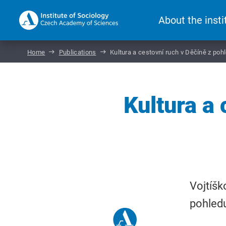
About the insti
Home
Publications
Kultura a cestovní ruch v Děčíně z poh
Kultura a
Vojtíšk
pohledu