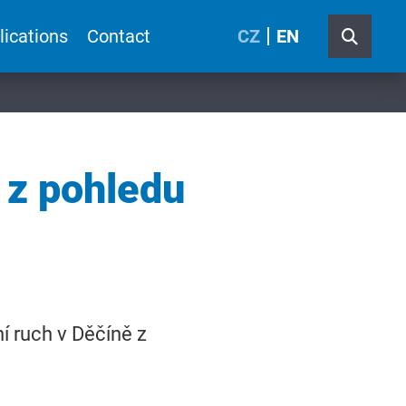
lications
Contact
CZ
EN
 z pohledu
ní ruch v Děčíně z