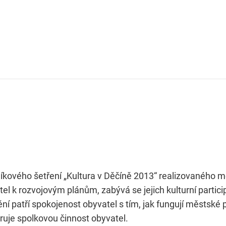
íkového šetření „Kultura v Děčíně 2013“ realizovaného 
el k rozvojovým plánům, zabývá se jejich kulturní partic
tění patří spokojenost obyvatel s tím, jak fungují městsk
ruje spolkovou činnost obyvatel.