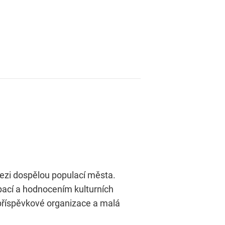
mezi dospělou populací města.
ipací a hodnocením kulturních
é příspěvkové organizace a malá