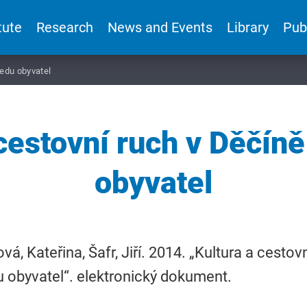
tute
Research
News and Events
Library
Pub
ledu obyvatel
 cestovní ruch v Děčíně
obyvatel
ová, Kateřina, Šafr, Jiří. 2014. „Kultura a cestov
 obyvatel“. elektronický dokument.