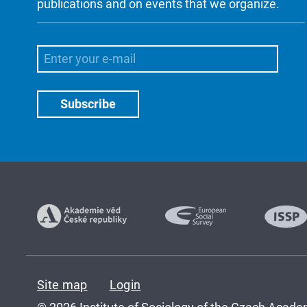
publications and on events that we organize.
Site map
Login