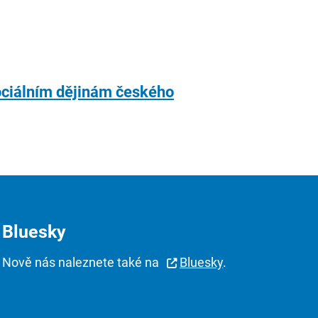
sociálním dějinám českého
Bluesky
Nově nás naleznete také na
Bluesky
.