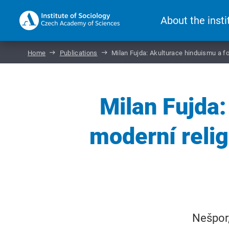
About the insti
Home
Publications
Milan Fujda: Akulturace hinduismu a f
Milan Fujda
moderní relig
Nešpor,