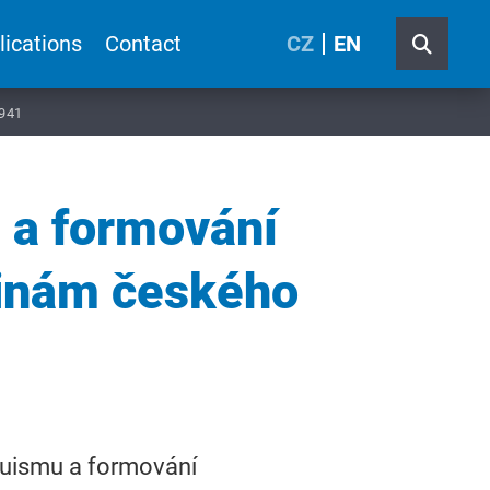
lications
Contact
CZ
EN
1941
 a formování
ějinám českého
duismu a formování