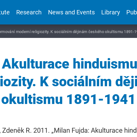
tute
Research
News and Events
Library
Pub
ormování moderní religiozity. K sociálním dějinám českého okultismu 1891-
: Akulturace hinduismu
iozity. K sociálním d
okultismu 1891-1941
 Zdeněk R. 2011. „Milan Fujda: Akulturace hin