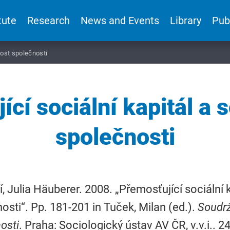
tute
Research
News and Events
Library
Pub
nost společnosti
ící sociální kapitál a 
společnosti
iří, Julia Häuberer. 2008. „Přemosťující sociální
osti“. Pp. 181-201 in Tuček, Milan (ed.).
Soudrž
osti
. Praha: Sociologický ústav AV ČR, v.v.i.. 