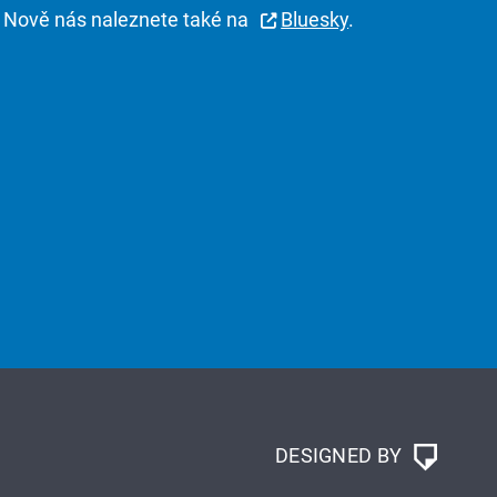
Nově nás naleznete také na
Bluesky
.
DESIGNED BY