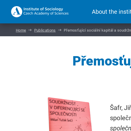
About the insti
Home
Publications
Přemosťující sociální kapitál a soudrž
Přemosťuj
Šafr, J
společn
společn