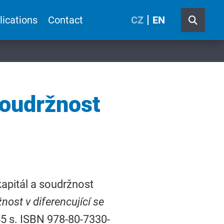
lications
Contact
CZ
EN
soudržnost
 kapitál a soudržnost
nost v diferencující se
245 s. ISBN 978-80-7330-