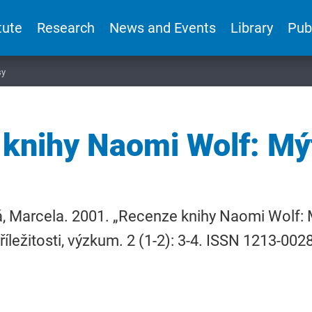
tute
Research
News and Events
Library
Pub
sy
knihy Naomi Wolf: Mý
, Marcela. 2001. „Recenze knihy Naomi Wolf: M
říležitosti, výzkum. 2 (1-2): 3-4. ISSN 1213-0028