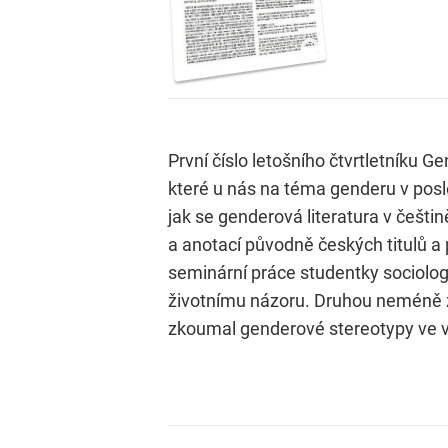
První číslo letošního čtvrtletníku 
které u nás na téma genderu v pos
jak se genderová literatura v češti
a anotací původně českých titulů a 
seminární práce studentky sociologi
životnímu názoru. Druhou neméně z
zkoumal genderové stereotypy ve v