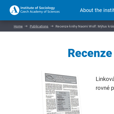
About the insti
Home
Publications
Recenze knihy Naomi Wolf: Mýtus krá
Recenze 
Linková
rovné p