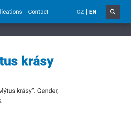
lications
Contact
CZ
EN
tus krásy
ýtus krásy“. Gender,
.