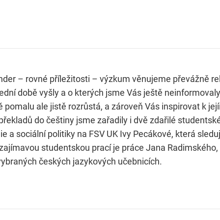
Gender – rovné příležitosti – výzkum věnujeme převážně re
lední době vyšly a o kterých jsme Vás ještě neinformova
ně pomalu ale jistě rozrůstá, a zároveň Vás inspirovat k j
překladů do češtiny jsme zařadily i dvě zdařilé studentsk
e a sociální politiky na FSV UK Ivy Pecákové, která sled
ajímavou studentskou prací je práce Jana Radimského, 
ybraných českých jazykových učebnicích.