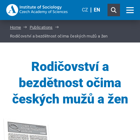
CZ
EN
Home
Publications
Rodičovství a bezdětnost očima českých mužů a žen
Rodičovství a
bezdětnost očima
českých mužů a žen