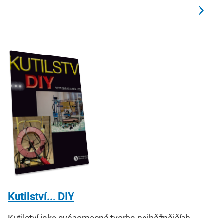
Kutilství... DIY
Kutilství jako svépomocná tvorba nejběžnějších