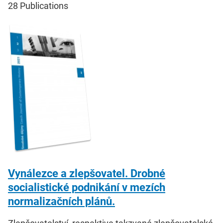
28
Publications
Vynálezce a zlepšovatel. Drobné
socialistické podnikání v mezích
normalizačních plánů.