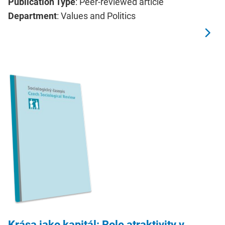
Publication Type
: Peer-reviewed article
Department
: Values and Politics
Krása jako kapitál: Role atraktivity v