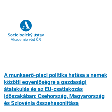
A munkaerő-piaci politika hatása a nemek
közötti egyenlőségre a gazdasági
átalakulás és az EU-csatlakozás
időszakában: Csehország, Magyarország
és Szlovénia összehasonlítása