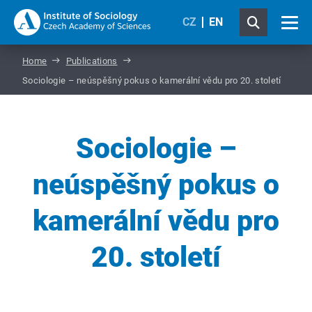
CZ
EN
Home
Publications
Sociologie – neúspěšný pokus o kamerální vědu pro 20. století
Sociologie –
neúspěšný pokus o
kamerální vědu pro
20. století