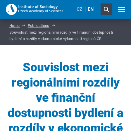
CZ
EN
Home
Publications
Souvislost mezi regionálními rozdíly ve finanční dostupnosti
bydlení a rozdíly v ekonomické výkonnosti regionů ČR
Souvislost mezi
regionálními rozdíly
ve finanční
dostupnosti bydlení a
rozdíly v ekonomické