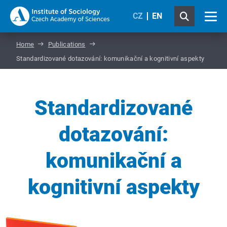
CZ
EN
Home
Publications
Standardizované dotazování: komunikační a kognitivní aspekty
Standardizované
dotazování:
komunikační a
kognitivní aspekty