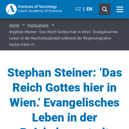
CZ
EN
Home
Publications
Stephan Steiner: ‘Das Reich Gottes hier in Wien.‘ Evangelisches
Leben in der Reichshaupstadt während der Regierungsjahre
Kaiser Karls VI.
Stephan Steiner: ‘Das
Reich Gottes hier in
Wien.‘ Evangelisches
Leben in der