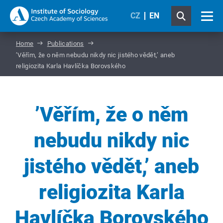
CZ
EN
Home
Publications
’Věřím, že o něm nebudu nikdy nic jistého vědět,’ aneb
religiozita Karla Havlíčka Borovského
’Věřím, že o něm
nebudu nikdy nic
jistého vědět,’ aneb
religiozita Karla
Havlíčka Borovského