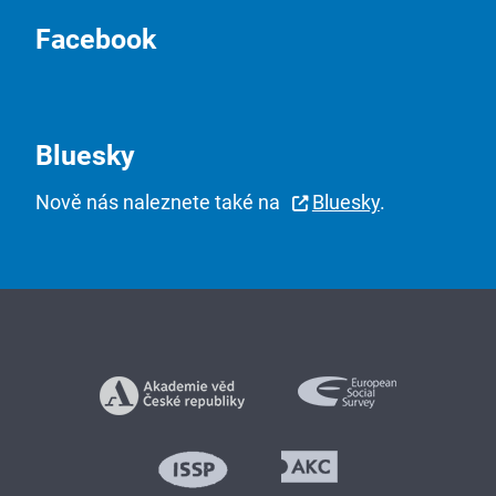
Facebook
Bluesky
Nově nás naleznete také na
Bluesky
.