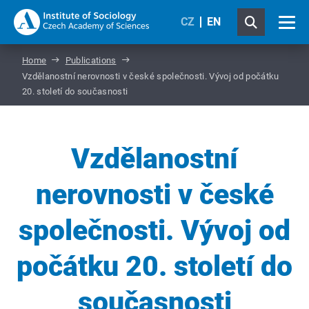
CZ
EN
Home
Publications
Vzdělanostní nerovnosti v české společnosti. Vývoj od počátku
20. století do současnosti
Vzdělanostní
nerovnosti v české
společnosti. Vývoj od
počátku 20. století do
současnosti