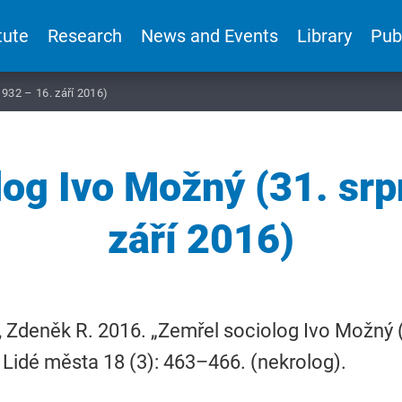
tute
Research
News and Events
Library
Pub
932 – 16. září 2016)
log Ivo Možný (31. srp
září 2016)
 Zdeněk R. 2016. „Zemřel sociolog Ivo Možný (
 Lidé města 18 (3): 463–466. (nekrolog).