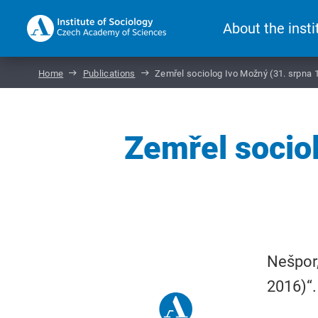
About the insti
Home
Publications
Zemřel sociolog Ivo Možný (31. srpna 1
Zemřel socio
Nešpor,
2016)“.