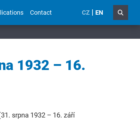
lications
Contact
CZ
EN
na 1932 – 16.
31. srpna 1932 – 16. září