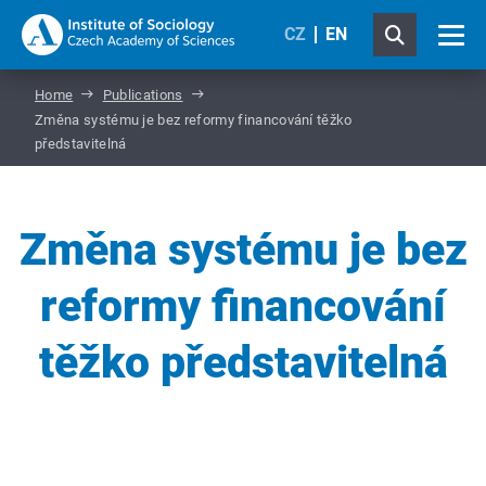
CZ
EN
Home
Publications
Změna systému je bez reformy financování těžko
představitelná
Změna systému je bez
reformy financování
těžko představitelná