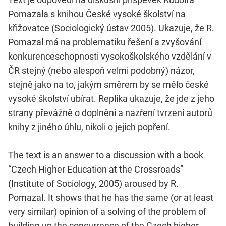
Pomazala s knihou České vysoké školství na
křižovatce (Sociologický ústav 2005). Ukazuje, že R.
Pomazal má na problematiku řešení a zvyšování
konkurenceschopnosti vysokoškolského vzdělání v
ČR stejný (nebo alespoň velmi podobný) názor,
stejně jako na to, jakým směrem by se mělo české
vysoké školství ubírat. Replika ukazuje, že jde z jeho
strany převážně o doplnění a nazření tvrzení autorů
knihy z jiného úhlu, nikoli o jejich popření.
The text is an answer to a discussion with a book
“Czech Higher Education at the Crossroads”
(Institute of Sociology, 2005) aroused by R.
Pomazal. It shows that he has the same (or at least
very similar) opinion of a solving of the problem of
building-up the concurrence of the Czech higher