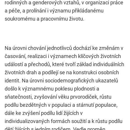
rodinných a genderových vztahů, v organizaci práce
a péče, a prolínání i významu přikládanému
soukromému a pracovnímu životu.
Na úrovni chování jednotlivců dochází ke změnám v
časování, realizaci i významech klíčových životních
událostí a přechodů, které tvoří základ individuálních
životních drah a podílejí se na konstrukci osobních
identit. Na úrovni sociodemografických ukazatelů
došlo k významnému poklesu plodnosti a
sňatečnosti, zvyšování věku prvorodiček, růstu
podílu bezdětných v populaci a stárnutí populace,
dále ke zvýšení podílu lidí žijících v
individualizovaných formách soužití a k růstu podílu
dětí žijících s jedním rodičem. Vedle proměn