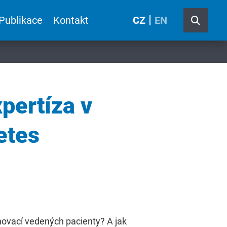
Publikace
Kontakt
CZ
EN
pertíza v
etes
novací vedených pacienty? A jak