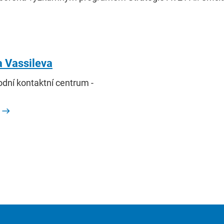
a Vassileva
odní kontaktní centrum -
a