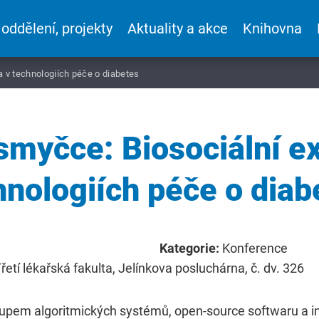
 oddělení, projekty
Aktuality a akce
Knihovna
a v technologiích péče o diabetes
 smyčce: Biosociální ex
hnologiích péče o diab
Kategorie:
Konference
etí lékařská fakulta, Jelínkova posluchárna, č. dv. 326
tupem algoritmických systémů, open-source softwaru a i