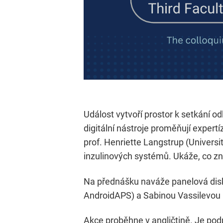
Událost vytvoří prostor k setkání odb
digitální nástroje proměňují expert
prof. Henriette Langstrup (Univer
inzulinových systémů. Ukáže, co zn
Na přednášku naváže panelová disk
AndroidAPS) a Sabinou Vassilevou (
Akce proběhne v angličtině. Je 