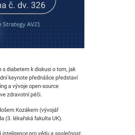
ch s diabetem k diskusi o tom, jak
vodní keynote přednášce představí
ing a vývoje open-source
ve zdravotní péči.
Milošem Kozákem (vývojář
 (3. lékařská fakulta UK).
á inteligence pro vědu a společnost.