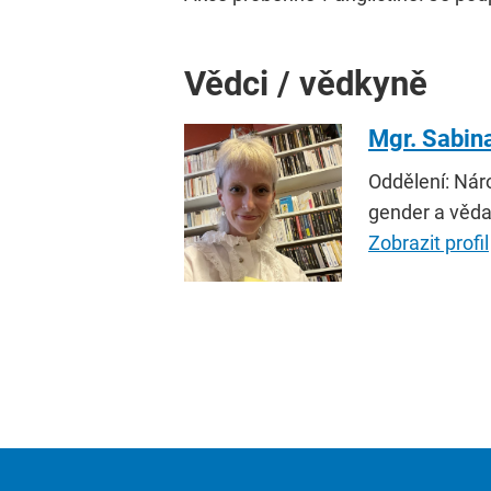
Vědci / vědkyně
Mgr. Sabin
Oddělení: Nár
gender a věd
Zobrazit profil