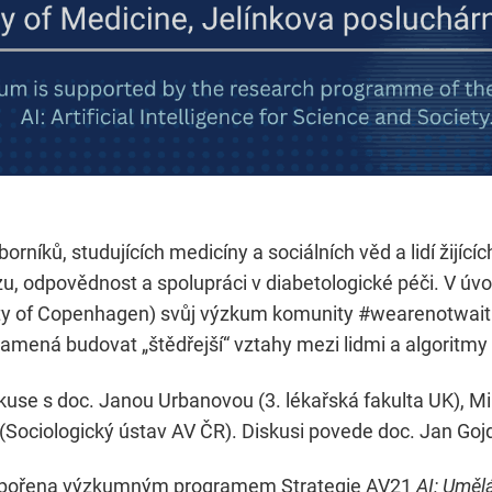
orníků, studujících medicíny a sociálních věd a lidí žijící
ízu, odpovědnost a spolupráci v diabetologické péči. V ú
sity of Copenhagen) svůj výzkum komunity #wearenotwait
amená budovat „štědřejší“ vztahy mezi lidmi a algoritmy 
use s doc. Janou Urbanovou (3. lékařská fakulta UK), 
Sociologický ústav AV ČR). Diskusi povede doc. Jan Gojda
podpořena výzkumným programem Strategie AV21
AI: Uměl