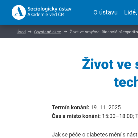
O ústavu
Lidé,
Úvod
Chystané akce
Život ve smyčce: Biosociální expertíz
Život ve
tec
Termín konání:
19. 11. 2025
Čas a místo konání:
15:00–18:00; Tř
Jak se péče o diabetes mění s nás