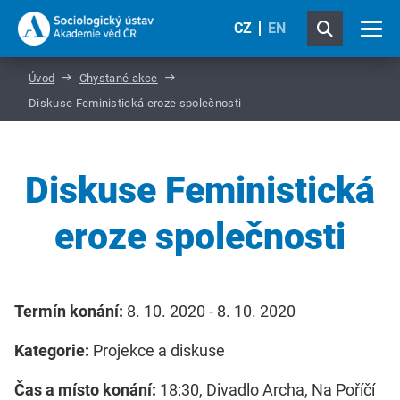
CZ
EN
Úvod
Chystané akce
Diskuse Feministická eroze společnosti
Diskuse Feministická
eroze společnosti
Termín konání:
8. 10. 2020 - 8. 10. 2020
Kategorie:
Projekce a diskuse
Čas a místo konání:
18:30, Divadlo Archa, Na Poříčí