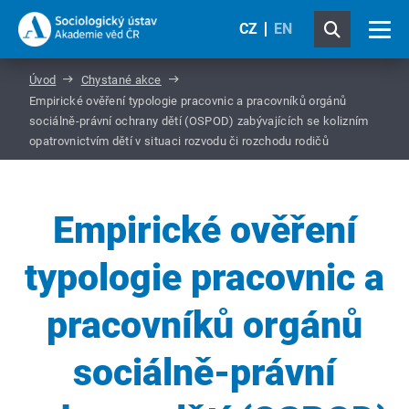
CZ
EN
Úvod
Chystané akce
Empirické ověření typologie pracovnic a pracovníků orgánů
sociálně-právní ochrany dětí (OSPOD) zabývajících se kolizním
opatrovnictvím dětí v situaci rozvodu či rozchodu rodičů
Empirické ověření
typologie pracovnic a
pracovníků orgánů
sociálně-právní