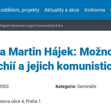
 oddělení, projekty
Aktuality a akce
Knihovna
chápání hierarchií a jejich komunistická éra
 a Martin Hájek: Možn
chií a jejich komunisti
 2003
Kategorie:
Semináře
sova ulice 4, Praha 1