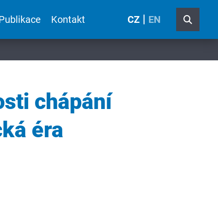
Publikace
Kontakt
CZ
EN
osti chápání
cká éra