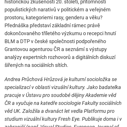
historickou zkušeností 20. století, přítomností
populistických narativů v politickém a veřejném
prostoru, kategoriemi rasy, genderu a věku?
Přednáška představí základní rámec právě
dokončovaného tříletého výzkumu o recepci hnutí
BLM a DTP v české společnosti podpořeného
Grantovou agenturou ČR a seznámí s výstupy
analýzy expertních rozhovorů a digitálních diskuzí
šířených na sociálních sítích.
Andrea Průchová Hrůzová je kulturní socioložka se
specializací v oblasti vizuální kultury. Jako badatelka
pracuje v Ústavu pro soudobé dějiny Akademie věd
ČR a vyučuje na katedře sociologie Fakulty sociálních
věd UK. Založila a dvanáct let vedla Platformu pro
studium vizuální kultury Fresh Eye. Publikuje doma i v
zahraničí (např. Visual Studies, European Journal of