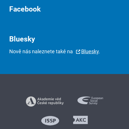
Facebook
Bluesky
Nově nás naleznete také na
Bluesky
.