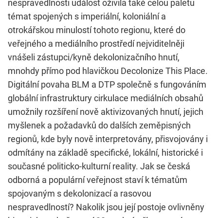
nespravedlnosti událost oživila také celou paletu
témat spojených s imperiální, koloniální a
otrokářskou minulostí tohoto regionu, které do
veřejného a mediálního prostředí nejviditelněji
vnášeli zástupci/kyně dekolonizačního hnutí,
mnohdy přímo pod hlavičkou Decolonize This Place.
Digitální povaha BLM a DTP společně s fungováním
globální infrastruktury cirkulace mediálních obsahů
umožnily rozšíření nově aktivizovaných hnutí, jejich
myšlenek a požadavků do dalších zeměpisných
regionů, kde byly nově interpretovány, přisvojovány i
odmítány na základě specifické, lokální, historické i
současné politicko-kulturní reality. Jak se česká
odborná a populární veřejnost staví k tématům
spojovaným s dekolonizací a rasovou
nespravedlností? Nakolik jsou její postoje ovlivněny