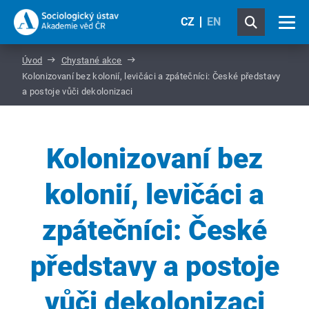
CZ
EN
Úvod
Chystané akce
Kolonizovaní bez kolonií, levičáci a zpátečníci: České představy
a postoje vůči dekolonizaci
Kolonizovaní bez
kolonií, levičáci a
zpátečníci: České
představy a postoje
vůči dekolonizaci