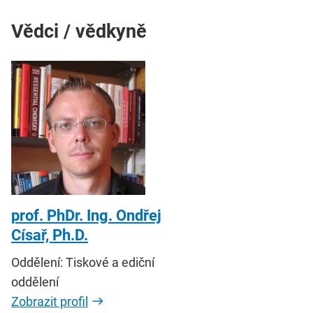
Vědci / vědkyně
prof. PhDr. Ing. Ondřej
Císař, Ph.D.
Oddělení: Tiskové a ediční
oddělení
Zobrazit profil