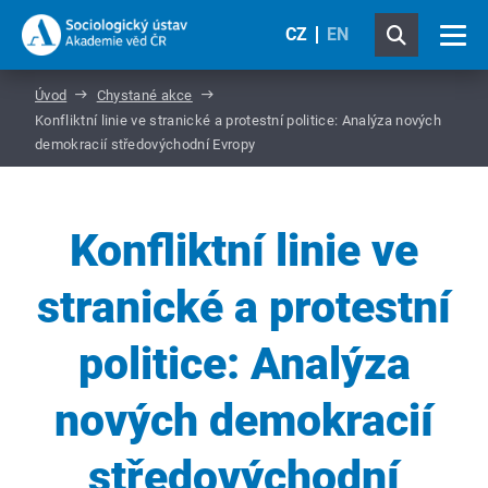
CZ
EN
Úvod
Chystané akce
Konfliktní linie ve stranické a protestní politice: Analýza nových
demokracií středovýchodní Evropy
Konfliktní linie ve
stranické a protestní
politice: Analýza
nových demokracií
středovýchodní