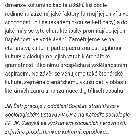
dimenze kulturního kapitálu žáků liší podle
rodinného zázemí, jaké faktory formují jejich víru ve
schopnost učit se (akademickou self-efficacy) a do
jaké míry se tyto charakteristiky promítají do jejich
úspěšnosti ve vzdělávání. Zaměřujeme se na
čtenářství, kulturní participaci a znalost legitimní
kultury a sledujeme jejich vztah k čtenářské
gramotnosti, školnímu prospěchu a vzdělanostním
aspiracím. Na závěr se věnujeme také čtenářské
kultuře, zejména čtenářskému vkusu dětí v oblasti
literárních žánrů a konzumace digitálních obsahů.
Jiří Šafr pracuje v oddělení Sociální stratifikace v
Sociologickém ústavu AV ČR a na Katedře sociologie
FF UK. Zabývá se výzkumem sociálních nerovností,
zejména problematikou kulturní reprodukce.