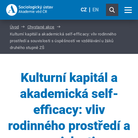
CZ
EN
Úvod
Chystané akce
Kulturní kapitál a akademická self-efficacy: vliv rodinného
prostředí a souvislosti s úspěšností ve vzdělávání u žáků
druhého stupně ZŠ
Kulturní kapitál a
akademická self-
efficacy: vliv
rodinného prostředí a