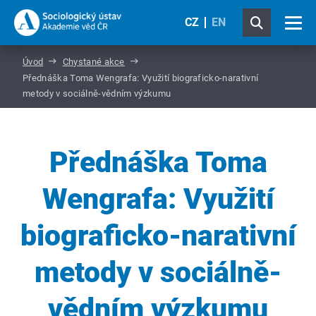
CZ
EN
Úvod
Chystané akce
Přednáška Toma Wengrafa: Využití biograficko-narativní
metody v sociálně-vědním výzkumu
Přednáška Toma
Wengrafa: Využití
biograficko-narativní
metody v sociálně-
vědním výzkumu