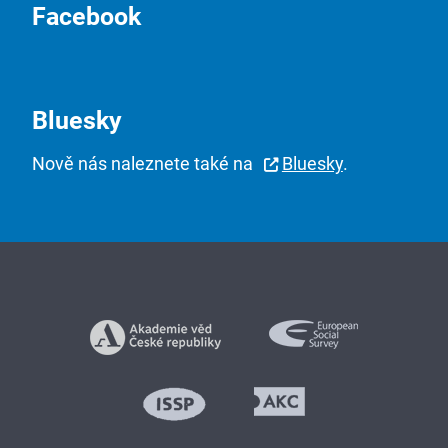
Facebook
Bluesky
Nově nás naleznete také na
Bluesky
.