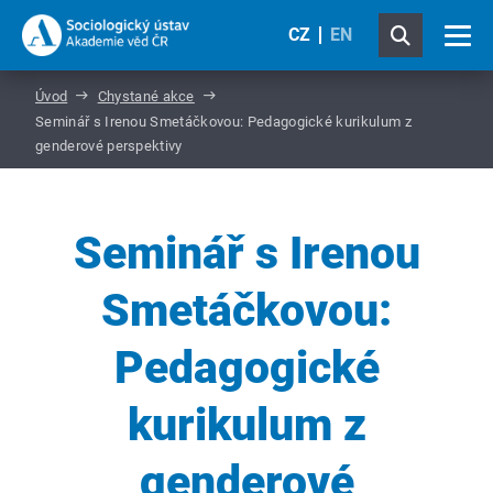
CZ
EN
Úvod
Chystané akce
Seminář s Irenou Smetáčkovou: Pedagogické kurikulum z
genderové perspektivy
Seminář s Irenou
Smetáčkovou:
Pedagogické
kurikulum z
genderové