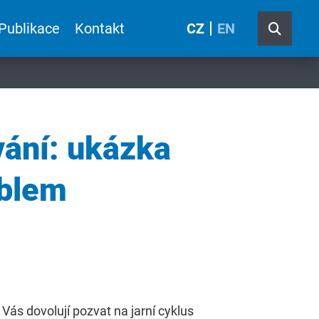
Publikace
Kontakt
CZ
EN
vání: ukázka
oblem
 Vás dovolují pozvat na jarní cyklus