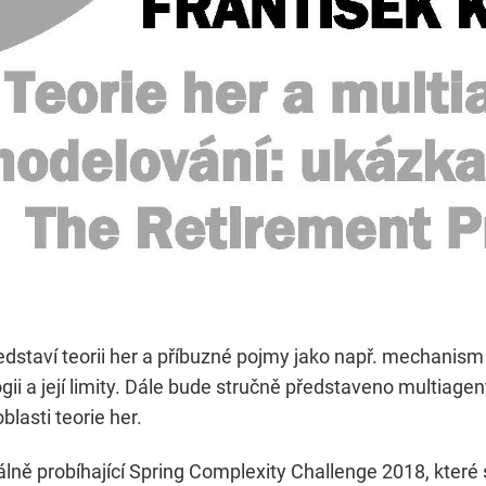
edstaví teorii her a příbuzné pojmy jako např. mechanism
ogii a její limity. Dále bude stručně představeno multiage
lasti teorie her.
álně probíhající Spring Complexity Challenge 2018, které