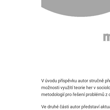
V úvodu příspěvku autor stručně př
možnosti využití teorie her v sociol
metodologií pro řešení problémů z ob
Ve druhé části autor představí aktu