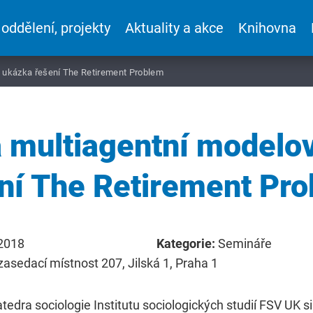
 oddělení, projekty
Aktuality a akce
Knihovna
: ukázka řešení The Retirement Problem
a multiagentní modelo
ní The Retirement Pr
 2018
Kategorie:
Semináře
zasedací místnost 207, Jilská 1, Praha 1
katedra sociologie Institutu sociologických studií FSV UK si