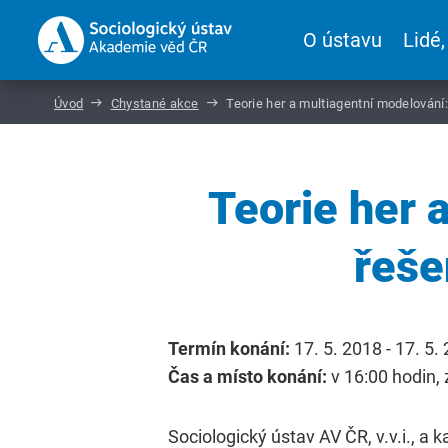
O ústavu
Lidé,
Úvod
Chystané akce
Teorie her a multiagentní modelování
Teorie her 
řeše
Termín konání:
17. 5. 2018 - 17. 5.
Čas a místo konání:
v 16:00 hodin, 
Sociologický ústav AV ČR, v.v.i., a 